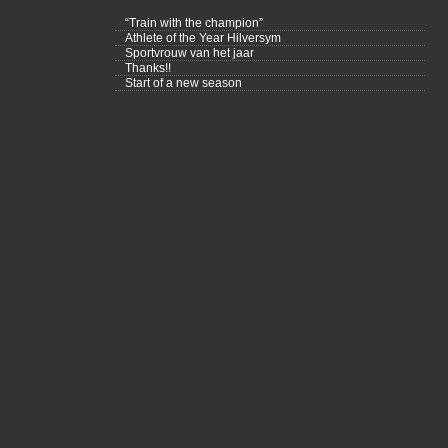
“Train with the champion”
Athlete of the Year Hilversym
Sportvrouw van het jaar
Thanks!!
Start of a new season