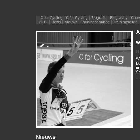
C for Cycling
C for Cycling
Biografie
Biography
Crow
2018
News
Nieuws
Trainingsaanbod
Trainingsoffer
A
W
08
Wi
Du
un
So
Nieuws