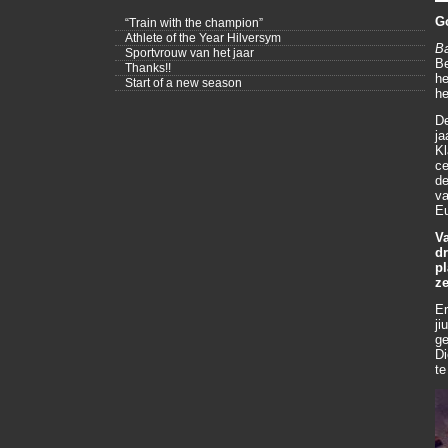
Go
“Train with the champion”
Athlete of the Year Hilversym
Ba
Sportvrouw van het jaar
Be
Thanks!!
he
Start of a new season
he
De
ja
Kl
ce
de
va
Eu
Va
dr
pl
ze
Er
ji
ge
Di
te